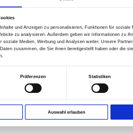
ten in Uelzen
Cookies
le Lage zwischen Hamburg und Hannover mit sehr guter Verkehrsanb
nhalte und Anzeigen zu personalisieren, Funktionen für soziale
ife-Balance
Website zu analysieren. Außerdem geben wir Informationen zu I
r soziale Medien, Werbung und Analysen weiter. Unsere Partner
e und innovative Arbeitgeber
 Daten zusammen, die Sie ihnen bereitgestellt haben oder die s
n.
eunigtes Kleinstadtleben trifft auf Branchenvielfalt
tzt für diese Branchenvielfalt stehen die Mitgliedsunternehmer der Arbe
Präferenzen
Statistiken
en Mitgliedern finden sich neben ortsansässigen Firmen viele Unterne
lichsten Branchen. Für diese Vielfalt steht nicht zuletzt jedes einze
Auswahl erlauben