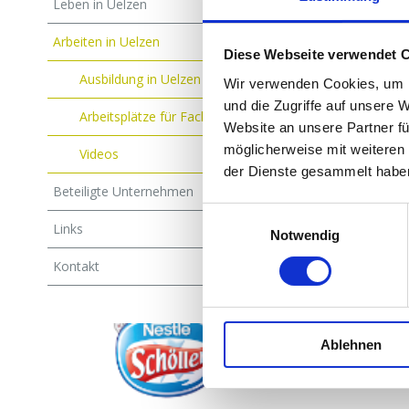
Leben in Uelzen
Arbei
Arbeiten in Uelzen
Diese Webseite verwendet 
Zentra
Ausbildung in Uelzen
Wir verwenden Cookies, um I
Work-L
und die Zugriffe auf unsere 
Arbeitsplätze für Fachpersonal
Website an unsere Partner fü
Modern
möglicherweise mit weiteren
Videos
der Dienste gesammelt habe
Entschl
Beteiligte Unternehmen
Einwilligungsauswahl
…nicht zule
Links
Notwendig
Unter unser
Kontakt
unterschied
Ablehnen