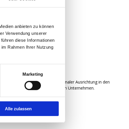
indung
 Medien anbieten zu können
hrer Verwendung unserer
 führen diese Informationen
ie im Rahmen Ihrer Nutzung
itgeberinitiative.
Marketing
hmen mit nationaler und internationaler Ausrichtung in den
lne unserer im AGI Verbund engagierten Unternehmen.
Alle zulassen